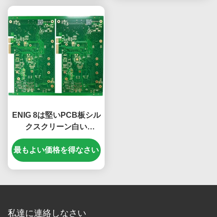
ENIG 8は堅いPCB板シル
クスクリーン白い
KB6160Aの緑1.6mmを
最もよい価格を得なさい
層にする
私達に連絡しなさい