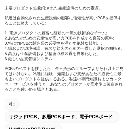
末端プロダクト:自動化された生産設備のための電源。
私達は
自動化された生産設備の
顧客に信頼性が高いPCBを提供す
ることに
努力している:
1.
電源プロダクト
の豊富な経験の一流の技術的なチーム;
2.あなたのための安定性が高い力PCBを作成する良質の原料;
3.特に力PCBの製造業の必要性を満たす絶妙な技能、;
4.緑および環境保護、有名な顧客のための一貫した選択の開拓者;
5.高度は生産設備および精密点検装置を自動化した;
6.厳しい品質管理システム
PCBsのベストを捜したら、金三角形のグループよりそれ以上に見
てはいけない。私達に経験、知識および質があなたの必要性に最
もよいプロダクトを提供するある。私達の専門知識およびカスタ
マー サービスを使うと、あなたのプロダクトが高水準に製造され
ることを確かめる場合もある。
札:
リジッドPCB、多層PCBボード、電子PCBボード