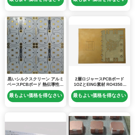
黒いシルクスクリーン アルミ
2層ロジャースPCBボード
ベースPCBボード 熱伝導性と
1OZとEING素材 RO4350B
Rohsコンプライアンス
高品質の信号伝送
最もよい価格を得なさい
最もよい価格を得なさい