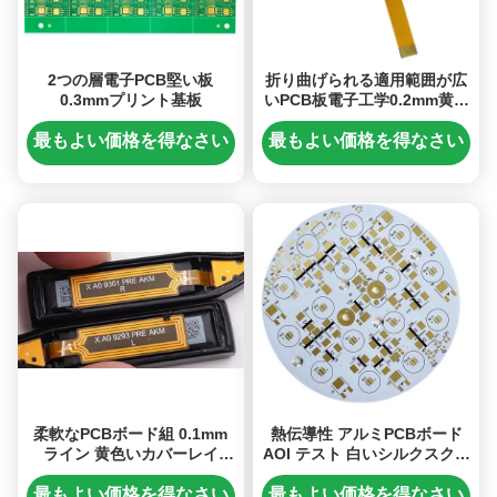
2つの層電子PCB堅い板
折り曲げられる適用範囲が広
0.3mmプリント基板
いPCB板電子工学0.2mm黄色
いカバー フィルム
最もよい価格を得なさい
最もよい価格を得なさい
柔軟なPCBボード組 0.1mm
熱伝導性 アルミPCBボード
ライン 黄色いカバーレイ
AOI テスト 白いシルクスクリ
EING スマートブルーブース
ーン DDU ドアへの配達
最もよい価格を得なさい
最もよい価格を得なさい