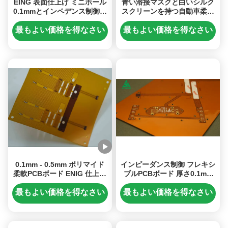
EING 表面仕上げ ミニホール
青い溶接マスクと白いシルク
0.1mmとインペデンス制御を
スクリーンを持つ自動車柔軟
備えた柔軟なPCBボード 信号
PCBボード
伝送のために設計
最もよい価格を得なさい
最もよい価格を得なさい
0.1mm - 0.5mm ポリマイド
インピーダンス制御 フレキシ
柔軟PCBボード ENIG 仕上げ
ブルPCBボード 厚さ0.1mm
とオプションのシルクスクリ
0.3mm 信号伝送用
ーンとマスクの色
最もよい価格を得なさい
最もよい価格を得なさい