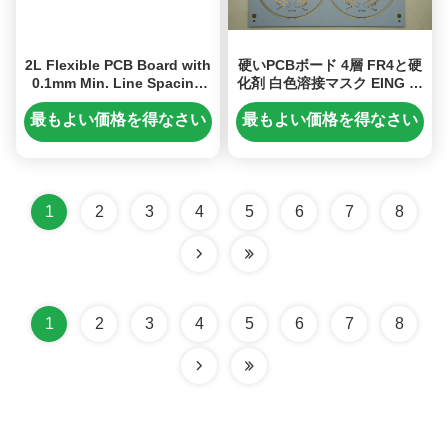
2L Flexible PCB Board with
硬いPCBボード 4層 FR4と硬
0.1mm Min. Line Spacing
化剤 白色溶接マスク EING 照
and 0.1-0.5mm Board
明用途
Thickness
最もよい価格を得なさい
最もよい価格を得なさい
1
2
3
4
5
6
7
8
1
2
3
4
5
6
7
8