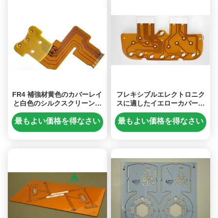
FR4 補強材黄色のカバーレイ
フレキシブルエレクトロニク
と白色のシルクスクリーンを
スに適したイエローカバーレ
備えたフレキシブル PCB ボ
イフレキシブルPCBボード
ードが回路ソリューションを
最もよい価格を得なさい
最もよい価格を得なさい
提供