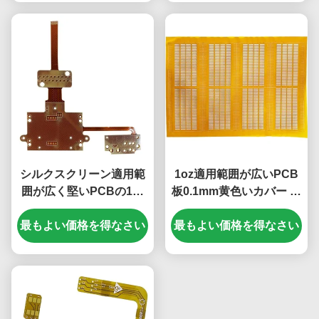
シルクスクリーン適用範
1oz適用範囲が広いPCB
囲が広く堅いPCBの1つ
板0.1mm黄色いカバー フ
の層はPCB板ENIGを曲
ィルム1つの層の屈曲
最もよい価格を得なさい
げない
最もよい価格を得なさい
PCB