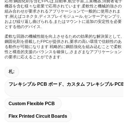
応用:鋼固化剤を含むFPCは,自動車,航空宇宙,工業機器,消費者電子
機器を含む様々な産業で応用されています.柔軟性と機械的強さの
組み合わせが要求されるアプリケーションで一般的に使用されま
す,例えばコネクタ,ディスプレイモジュール,センサーアセンブリ,
および繰り返し曲げられる,またはマウントに追加の安定性を必要
とする他のデバイス.
柔軟な回路の機械性能を向上させるための効果的な解決策として,
鋼固化剤を搭載したFPCが提供され,要求の高い環境で信頼性のあ
る動作が可能になります.戦略的に鋼筋強化を組み込むことで柔軟
性と構造的支援のバランスを確保し,さまざまなアプリケーション
の要求に応えることができます.
札:
フレキシブル PCB ボード、カスタム フレキシブル PC
Custom Flexible PCB
Flex Printed Circuit Boards