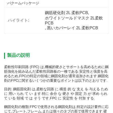
バクームパッケージ
鋼筋硬化剤 2L 柔軟PCB
, 
ホワイトソールドマスク 2L柔軟
ハイライト:
PCB
, 
黒いカバーレイ 2L 柔軟PCB
製品の説明
柔軟性印刷回路 (FPC) は,機械的硬さとサポートを高めるために鋼
筋強化を組み込んだ柔軟性回路板の一種である.安定性と強度を高
めるため,FPCの特定の領域に鋼固化剤が通常追加されます.鋼固化
剤のFPCに関するいくつかの重要なポイントは以下のとおりです.
目的: 鋼筋固化剤 は,柔軟な回路 に 構造 的 な 支え を 与える ため
に 用い られ て い ます.特に 余分 な 硬さ や 固定 力 が 求め られ
て いる 領域 で は そう です.FPC に 安定性 を 付加 する.
鋼固化剤の種類:FPCで使用される鋼固化剤は,特定の設計要件に応
じて,プレート,フレーム,または個々のタブの形で使用できます.硬