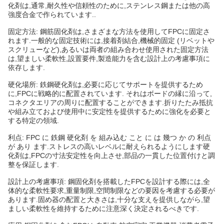
化剤は,通常,耐久性や信頼性のために,ステンレス鋼または他の高
強度合金で作られています..
固定方法: 鋼筋固化剤は,さまざまな方法を使用してFPCに固定さ
れます.一般的な固定技術には,接着剤結合,機械的固定 (リベットや
スクリューなど),あるいは両者の組み合わせ使用された固定方法
は,望ましい柔軟性,設置要件,製造能力を含む設計上の考慮事項に
依存します.
硬化場所: 鉄鋼硬化剤は,必要に応じてサポートを提供するため
に,FPCに戦略的に配置されています. それはボードの縁に沿って,
コネクタエリアの周りに配置することができます.折りたたみ抵抗
や組み立ておよび使用中に安定性を提供するために強化を必要と
する特定の領域.
利点: FPC に 鉄鋼 硬化剤 を 組み込む こと に は 幾つ か の 利点
が あり ます.ストレスの高いレベルに耐えられるようにします硬
化剤は,FPCの寸法安定性を向上させ,部品の一貫した位置付けと調
整を保証します.
設計上の考慮事項: 鋼固化剤を搭載したFPCを設計する際には,全
体的な柔軟性要求,重量制限,空間制限などの要因を考慮する必要が
あります.固め器の配置と大きさは,十分な支えを提供しながら,望
ましい柔軟性を維持するために注意深く決定されるべきです.