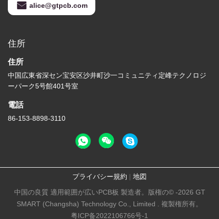
alice@gtpcb.com
住所
住所
中国広東省深セン宝安区沙井町沙一コミュニティ定峰テクノロジ
ーパーク5号館401号室
電話
86-153-8898-3110
プライバシー規約
|
地図
中国の良質 適用範囲が広いPCB板 製造者。版権の© -2026 GT
SMART (Changsha) Technology Co., Limited . 複製権所有。
粤ICP备2022106766号-1