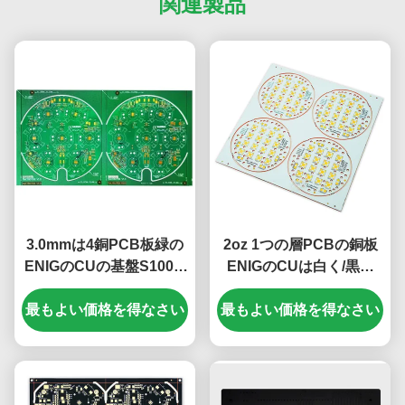
関連製品
3.0mmは4銅PCB板緑の
2oz 1つの層PCBの銅板
ENIGのCUの基盤S1000-
ENIGのCUは白く/黒い
2M+3With*kを層にする
196.50mm*196.50mmを
最もよい価格を得なさい
最もよい価格を得なさい
基づかせていた