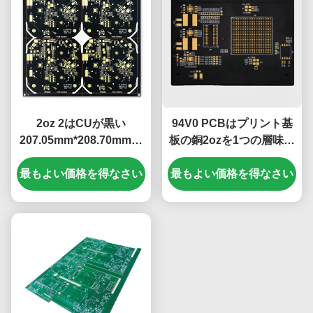
2oz 2はCUが黒い
94V0 PCBはプリント基
207.05mm*208.70mmを
板の銅2ozを1つの層味方
基づかせていた銅PCB板
された黒いオイルの単一
最もよい価格を得なさい
を層にする
最もよい価格を得なさい