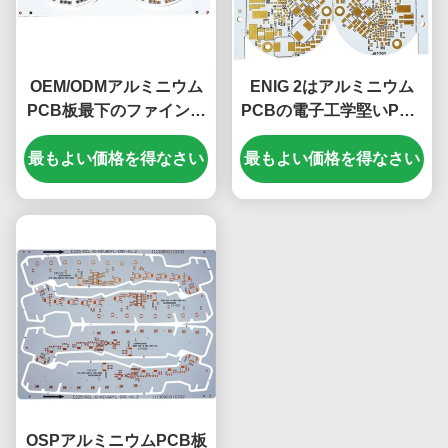
OEM/ODMアルミニウム
ENIG 2はアルミニウム
PCB板最下のファインダ
PCBの電子工学堅いPCB
ーのパネルPCB板1.6mm
材料1.55mmを層にする
最もよい価格を得なさい
最もよい価格を得なさい
OSPアルミニウムPCB板