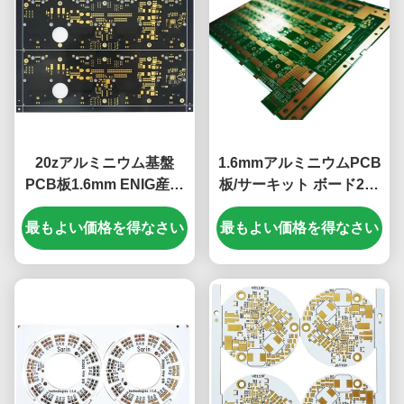
20zアルミニウム基盤
1.6mmアルミニウムPCB
PCB板1.6mm ENIG産業
板/サーキット ボード20z
管理委員会
軽量のENIG
最もよい価格を得なさい
最もよい価格を得なさい