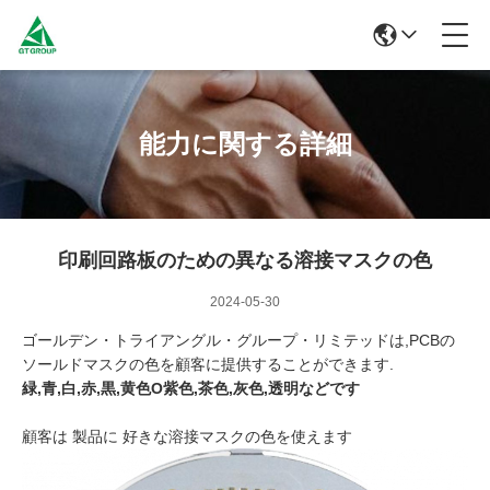
能力に関する詳細
印刷回路板のための異なる溶接マスクの色
2024-05-30
ゴールデン・トライアングル・グループ・リミテッドは,PCBの
ソールドマスクの色を顧客に提供することができます.
緑,青,白,赤,黒,黄色O
紫色,茶色,灰色,透明などです
顧客は 製品に 好きな溶接マスクの色を使えます